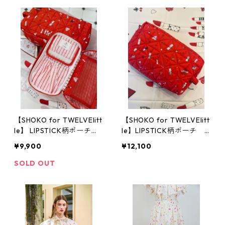
【SHOKO for TWELVElitt
【SHOKO for TWELVElitt
le】 LIPSTICK柄ポーチ S
le】LIPSTICK柄ポーチ L
サイズ
サイズ
¥9,900
¥12,100
SOLD OUT