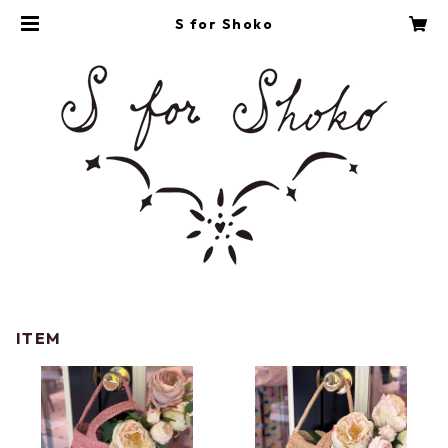
S for Shoko
ITEM