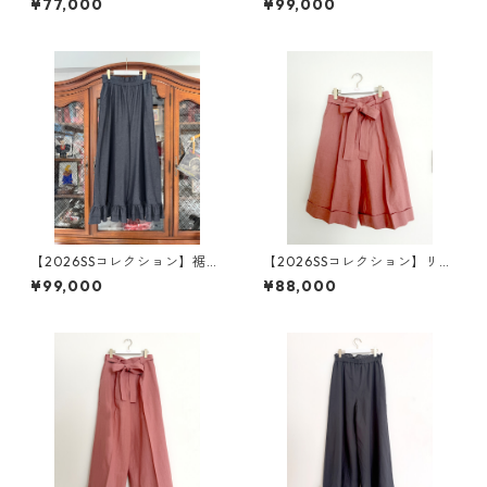
¥77,000
¥99,000
柄
ンツ 白レース（花柄）
【2026SSコレクション】裾フ
【2026SSコレクション】リネ
リル・ダブルワイドワイドパ
ン・キュロット ピンク
¥99,000
¥88,000
ンツ ソフト・デニム