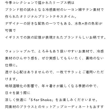
今季コレクションで描かれたリーブス柄は
ブランド初の試みとなる冷感素材のレーヨン綿サテン素材で
作られたオリジナルプリントテキスタイル｡
デザイナーの好きな配色の一つでもある、水色×赤の色彩が
可憐で
イギリスでの旅の記憶が表現されたブランドらしいお柄です｡
ウォッシャブルで、とろみもあり扱いやすいお素材で、冷感
素材のひんやり感を、ぜひ実感してもらいたく、裏地のない
仕様に。
透ける心配はありませんので、一枚でサラッとご着用いただ
けます｡
地球温暖化の影響で、年々暑さが厳しくなる季節の中で、
日々を装う際に
涼しく快適に「S for Shoko」をお楽しみくださいませ｡
同素材のブラウスとのセットアップコーディネートもおすす