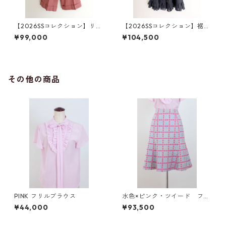
【2026SSコレクション】リネ
【2026SSコレクション】裾フ
ン・ワイドパンツ ピンク
リル・ダブルワイドパンツ
¥99,000
¥104,500
ブラック（透け感）
その他の商品
PINK フリルブラウス
水色×ピンク・ツイード フレ
アスカート
¥44,000
¥93,500