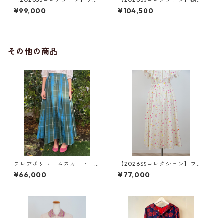
ン・ワイドパンツ ピンク
リル・ダブルワイドパンツ
¥99,000
¥104,500
ブラック（透け感）
その他の商品
フレアボリュームスカート
【2026SSコレクション】フレ
緑チェック
アスカート ジオメトリック
¥66,000
¥77,000
柄