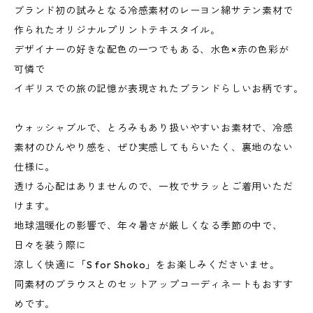
ブランド初の試みとなる冷感素材のレーヨン綿サテン素材で
作られたオリジナルプリントテキスタイル｡
デザイナーの好きな配色の一つでもある、水色×赤の色彩が
可憐で
イギリスでの旅の記憶が表現されたブランドらしいお柄です｡
ウォッシャブルで、とろみもあり扱いやすいお素材で、冷感
素材のひんやり感を、ぜひ実感してもらいたく、裏地のない
仕様に。
透ける心配はありませんので、一枚でサラッとご着用いただ
けます｡
地球温暖化の影響で、年々暑さが厳しくなる季節の中で、
日々を装う際に
涼しく快適に「S for Shoko」をお楽しみくださいませ｡
同素材のブラウスとのセットアップコーディネートもおすす
めです｡