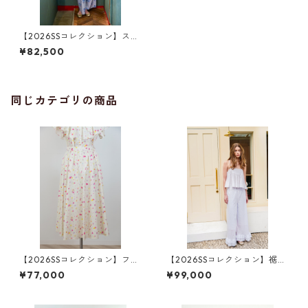
【2026SSコレクション】スト
レートパンツ ブルーリーブ
¥82,500
ス柄
同じカテゴリの商品
【2026SSコレクション】フレ
【2026SSコレクション】裾フ
アスカート ジオメトリック
リル・ダブルワイドワイドパ
¥77,000
¥99,000
柄
ンツ 白レース（花柄）