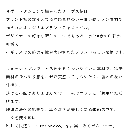
今季コレクションで描かれたリーブス柄は
ブランド初の試みとなる冷感素材のレーヨン綿サテン素材で
作られたオリジナルプリントテキスタイル｡
デザイナーの好きな配色の一つでもある、水色×赤の色彩が
可憐で
イギリスでの旅の記憶が表現されたブランドらしいお柄です｡
ウォッシャブルで、とろみもあり扱いやすいお素材で、冷感
素材のひんやり感を、ぜひ実感してもらいたく、裏地のない
仕様に。
透ける心配はありませんので、一枚でサラッとご着用いただ
けます｡
地球温暖化の影響で、年々暑さが厳しくなる季節の中で、
日々を装う際に
涼しく快適に「S for Shoko」をお楽しみくださいませ｡