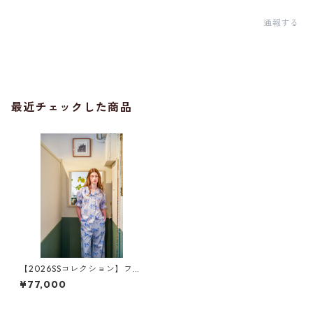
通報する
最近チェックした商品
【2026SSコレクション】フリ
ル半袖ブラウス ブルーリー
¥77,000
ブス柄