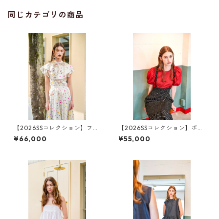
同じカテゴリの商品
【2026SSコレクション】フレ
【2026SSコレクション】ボリ
ア襟ブラウス ジオメトリッ
ューム袖トップス レッド
¥66,000
¥55,000
ク柄