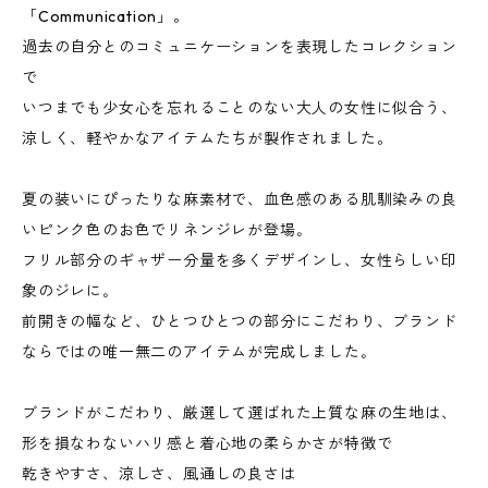
「Communication」。
過去の自分とのコミュニケーションを表現したコレクション
で
いつまでも少女心を忘れることのない大人の女性に似合う、
涼しく、軽やかなアイテムたちが製作されました。
夏の装いにぴったりな麻素材で、血色感のある肌馴染みの良
いピンク色のお色でリネンジレが登場｡
フリル部分のギャザー分量を多くデザインし、女性らしい印
象のジレに｡
前開きの幅など、ひとつひとつの部分にこだわり、ブランド
ならではの唯一無二のアイテムが完成しました｡
ブランドがこだわり、厳選して選ばれた上質な麻の生地は、
形を損なわないハリ感と着心地の柔らかさが特徴で
乾きやすさ、涼しさ、風通しの良さは