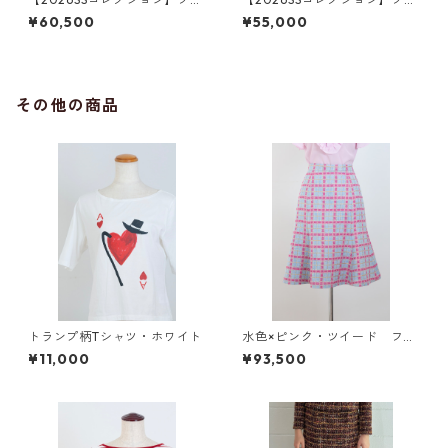
ル・ショートスリーブトップ
ア・キャミトップス ブラッ
¥60,500
¥55,000
ス ブラック（透け感）
ク（透け感）
その他の商品
トランプ柄Tシャツ・ホワイト
水色×ピンク・ツイード フレ
アスカート
¥11,000
¥93,500