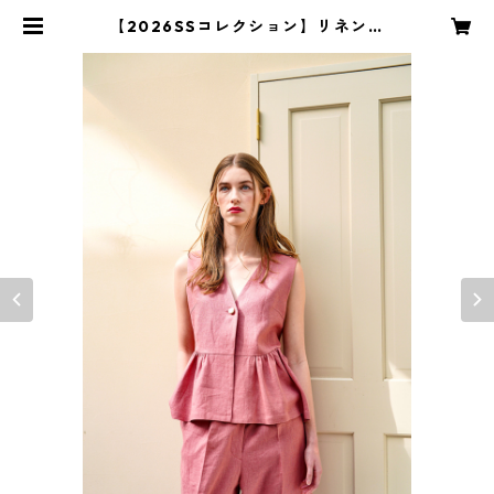
【2026SSコレクション】リネンジ
レ ピンク | S for Shoko