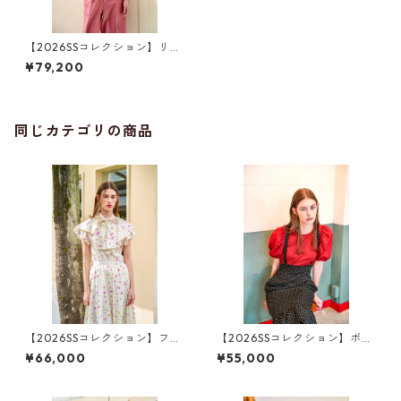
【2026SSコレクション】リネ
ンジレ ピンク
¥79,200
同じカテゴリの商品
【2026SSコレクション】フレ
【2026SSコレクション】ボリ
ア襟ブラウス ジオメトリッ
ューム袖トップス レッド
¥66,000
¥55,000
ク柄