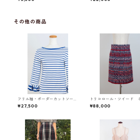
その他の商品
フリル袖・ボーダーカットソー
トリコロール・ツイード 
（青×白）
カート
¥27,500
¥88,000