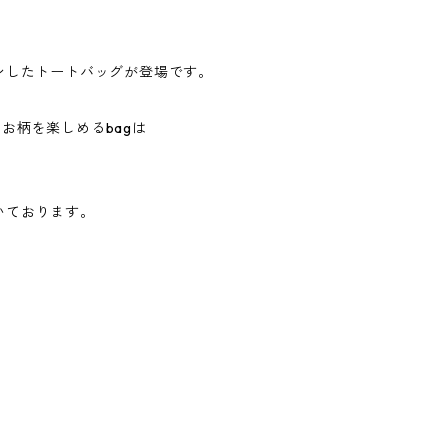
ザインしたトートバッグが登場です。
とお柄を楽しめるbagは
いております。