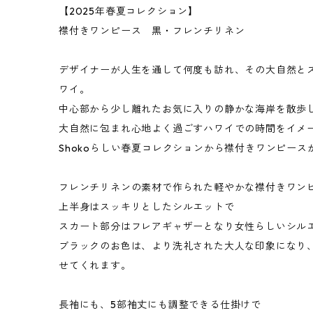
【2025年春夏コレクション】
襟付きワンピース 黒・フレンチリネン
デザイナーが人生を通して何度も訪れ、その大自然と
ワイ。
中心部から少し離れたお気に入りの静かな海岸を散歩
大自然に包まれ心地よく過ごすハワイでの時間をイメージ
Shokoらしい春夏コレクションから襟付きワンピース
フレンチリネンの素材で作られた軽やかな襟付きワン
上半身はスッキリとしたシルエットで
スカート部分はフレアギャザーとなり女性らしいシル
ブラックのお色は、より洗礼された大人な印象になり
せてくれます。
長袖にも、5部袖丈にも調整できる仕掛けで