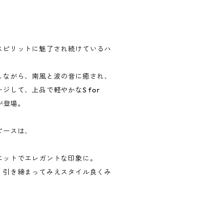
スピリットに魅了され続けているハ
しながら、南風と波の音に癒され、
して、上品で軽やかなS for
が登場。
ピースは、
エットでエレガントな印象に。
、引き締まってみえスタイル良くみ