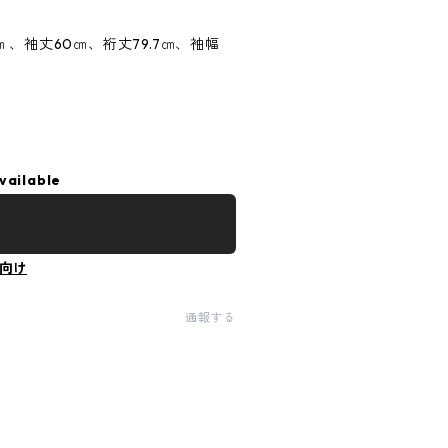
5㎝ 、袖丈60㎝、裄丈79.7㎝、袖幅
vailable
向け
通報する