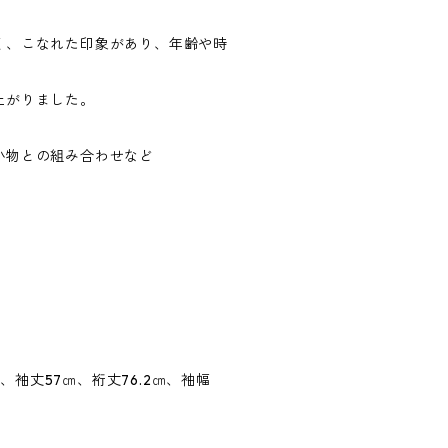
く、こなれた印象があり、年齢や時
上がりました。
小物との組み合わせなど
㎝ 、袖丈57㎝、裄丈76.2㎝、袖幅